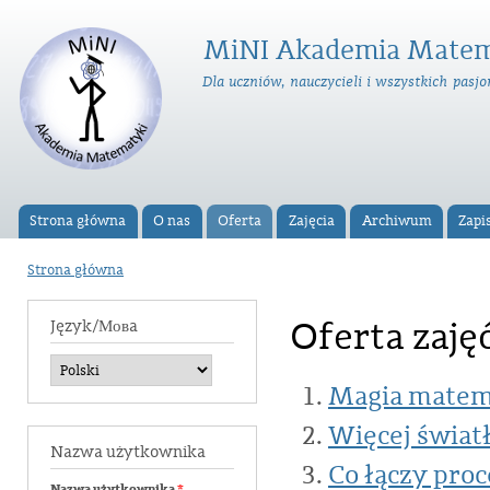
Prz
do
MiNI Akademia Matem
tre
Dla uczniów, nauczycieli i wszystkich pas
Strona główna
O nas
Oferta
Zajęcia
Archiwum
Zapi
Menu główne
Strona główna
Jesteś tutaj
Oferta zaj
Język/Мовa
Magia matem
Więcej światł
Nazwa użytkownika
Co łączy proc
Nazwa użytkownika
*