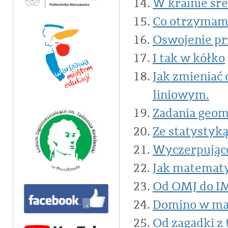
W krainie śre
Co otrzymamy
Oswojenie p
I tak w kółko
Jak zmieniać
liniowym.
Zadania geo
Ze statystyką
Wyczerpując
Jak matematy
Od OMJ do IM
Domino w ma
Od zagadki z