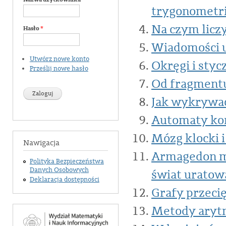
trygonometr
Na czym licz
Hasło
*
Wiadomości 
Utwórz nowe konto
Okręgi i styc
Prześlij nowe hasło
Od fragmentu 
Jak wykrywać
Automaty k
Mózg klocki 
Nawigacja
Armagedon m
Polityka Bezpieczeństwa
Danych Osobowych
świat uratow
Deklaracja dostępności
Grafy przeci
Metody aryt