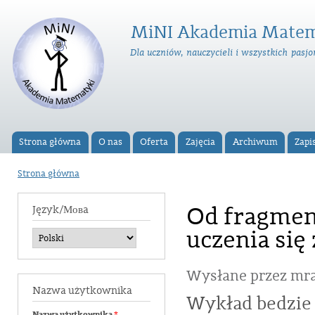
Prz
do
MiNI Akademia Matem
tre
Dla uczniów, nauczycieli i wszystkich pas
Strona główna
O nas
Oferta
Zajęcia
Archiwum
Zapi
Menu główne
Strona główna
Jesteś tutaj
Od fragment
Język/Мовa
uczenia się
Wysłane przez
mra
Nazwa użytkownika
Wykład bedzie 
Nazwa użytkownika
*