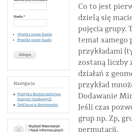
Co to jest pier
dzielą się mac
Hasło
*
pojęcia grupy.
Utwórz nowe konto
temat samego 
Prześlij nowe hasło
przykładami (t
zostaną liczby
działań z geome
przykład mnoże
Nawigacja
Dodawanie Mink
Polityka Bezpieczeństwa
Danych Osobowych
Jeśli czas poz
Deklaracja dostępności
grup np. Zp, g
permutacji.