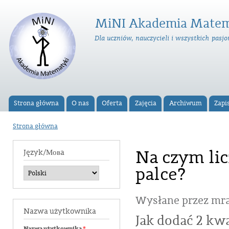
Prz
do
MiNI Akademia Matem
tre
Dla uczniów, nauczycieli i wszystkich pas
Strona główna
O nas
Oferta
Zajęcia
Archiwum
Zapi
Menu główne
Strona główna
Jesteś tutaj
Na czym li
Język/Мовa
palce?
Wysłane przez
mra
Nazwa użytkownika
Jak dodać 2 kw
Nazwa użytkownika
*