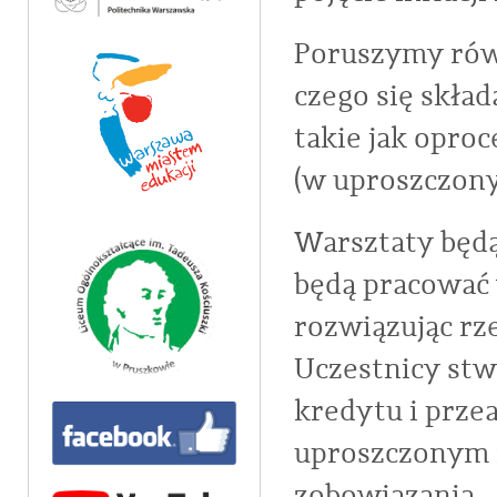
Poruszymy rów
czego się skład
takie jak opro
(w uproszczon
Warsztaty będą
będą pracować 
rozwiązując rz
Uczestnicy stw
kredytu i prze
uproszczonym 
zobowiązania.