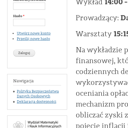
14:00 -
Wykład
D
Prowadzący:
Hasło
*
15:1
Warsztaty
Utwórz nowe konto
Prześlij nowe hasło
Na wykładzie 
finansowej, k
codziennych de
wykorzystywać
Nawigacja
oceniania opła
Polityka Bezpieczeństwa
Danych Osobowych
mechanizm pro
Deklaracja dostępności
obliczać zyski
pojęcie inflacj