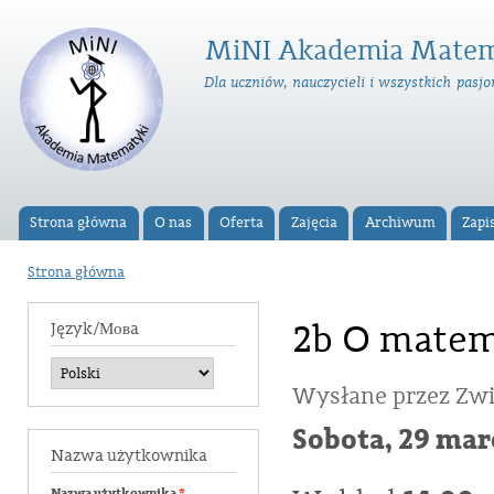
Prz
do
MiNI Akademia Matem
tre
Dla uczniów, nauczycieli i wszystkich pas
Strona główna
O nas
Oferta
Zajęcia
Archiwum
Zapi
Menu główne
Strona główna
Jesteś tutaj
2b O matema
Język/Мовa
Wysłane przez
Zwi
Sobota, 29 mar
Nazwa użytkownika
Nazwa użytkownika
*