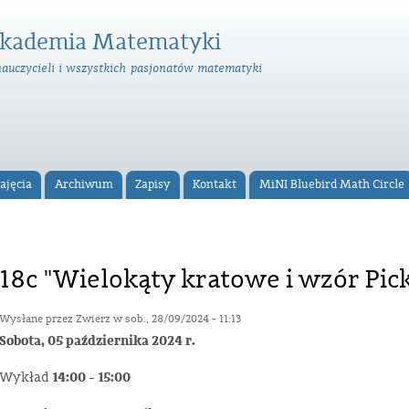
Przejdź
do
kademia Matematyki
treści
nauczycieli i wszystkich pasjonatów matematyki
ajęcia
Archiwum
Zapisy
Kontakt
MiNI Bluebird Math Circle
18c "Wielokąty kratowe i wzór Picka
Wysłane przez
Zwierz
w sob., 28/09/2024 - 11:13
Sobota, 05 października 2024 r.
14:00 - 15:00
Wykład