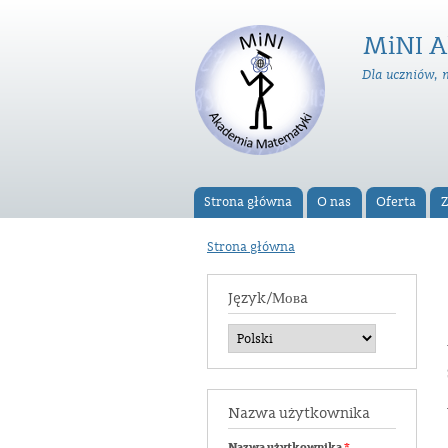
MiNI A
Dla uczniów, 
Strona główna
O nas
Oferta
Z
Menu główne
Strona główna
Jesteś tutaj
Język/Мовa
Nazwa użytkownika
Nazwa użytkownika
*