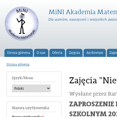
Prz
do
MiNI Akademia Matem
tre
Dla uczniów, nauczycieli i wszystkich pas
Strona główna
O nas
Oferta
Zajęcia
Archiwum
Zapi
Menu główne
Strona główna
Jesteś tutaj
Zajęcia "Ni
Język/Мовa
Wysłane przez
Bar
ZAPROSZENIE 
Nazwa użytkownika
SZKOLNYM 20
Nazwa użytkownika
*