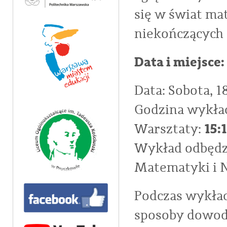
się w świat ma
niekończących s
Data i miejsce:
Data: Sobota, 1
Godzina wykła
15:
Warsztaty:
Wykład odbędzi
Matematyki i 
Podczas wykła
sposoby dowod