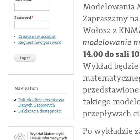
Modelowania 
Zapraszamy na 
Password
*
Wołosa z KN
Create new account
modelowanie m
Request new password
14.00 do sali 10
Wykład będzie
matematycznego
przedstawione
Navigation
takiego model
Polityka Bezpieczeństwa
Danych Osobowych
przepływach cie
Deklaracja dostępności
Po wykładzie za