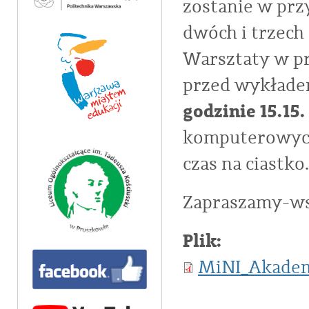
zostanie w prz
dwóch i trzech 
Warsztaty w p
przed wykład
godzinie 15.15.
komputerowy
czas na ciastko.
Zapraszamy-ws
Plik:
MiNI_Akadem