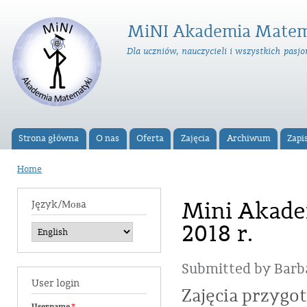
Ski
ma
MiNI Akademia Matem
con
Dla uczniów, nauczycieli i wszystkich pas
Strona główna
O nas
Oferta
Zajęcia
Archiwum
Zapi
Main menu
Home
You are here
Mini Akade
Język/Мовa
2018 r.
Submitted by
Barb
User login
Zajęcia przyg
Username
*