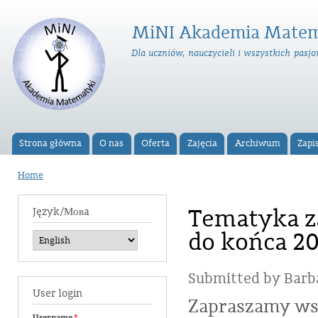
Ski
ma
MiNI Akademia Matem
con
Dla uczniów, nauczycieli i wszystkich pas
Strona główna
O nas
Oferta
Zajęcia
Archiwum
Zapi
Main menu
Home
You are here
Tematyka z
Język/Мовa
do końca 20
Submitted by
Barb
User login
Zapraszamy wsz
Username
*