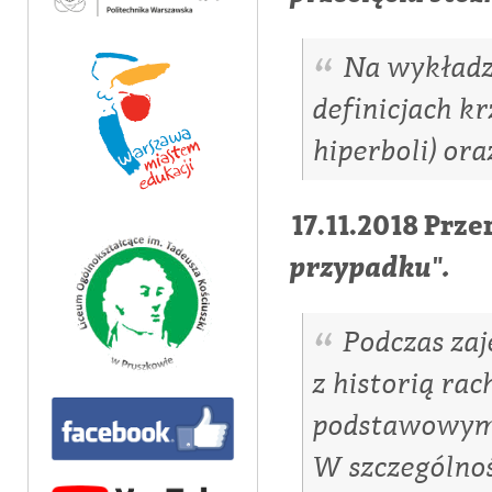
Na wykładz
definicjach k
hiperboli) or
17.11.2018 Pr
przypadku".
Podczas zaj
z historią r
podstawowymi
W szczególno