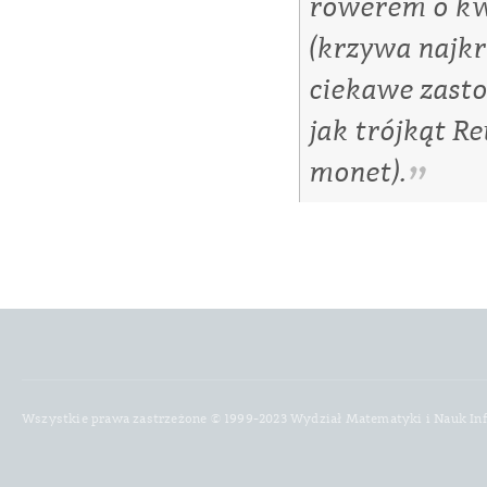
rowerem o kw
(krzywa najkr
ciekawe zasto
jak trójkąt R
monet).
Wszystkie prawa zastrzeżone © 1999-2023 Wydział Matematyki i Nauk In