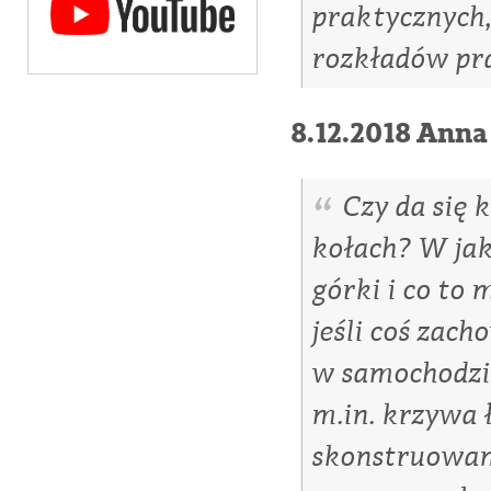
praktycznych,
rozkładów pr
8.12.2018 Anna
Czy da się
kołach? W jak
górki i co to
jeśli coś zach
w samochodzi
m.in. krzywa
skonstruowa