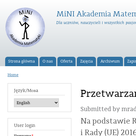
Ski
ma
MiNI Akademia Matem
con
Dla uczniów, nauczycieli i wszystkich pas
Strona główna
O nas
Oferta
Zajęcia
Archiwum
Zapi
Main menu
Home
You are here
Przetwarza
Język/Мовa
Submitted by
mrad
Na podstawie 
User login
i Rady (UE) 201
Username
*