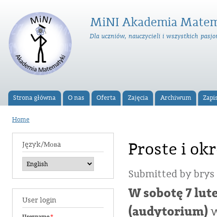
Ski
ma
MiNI Akademia Matem
con
Dla uczniów, nauczycieli i wszystkich pas
Strona główna
O nas
Oferta
Zajęcia
Archiwum
Zapi
Main menu
Home
You are here
Proste i okr
Język/Мовa
Submitted by
brys
W sobotę 7 lut
User login
(audytorium)
w
Username
*