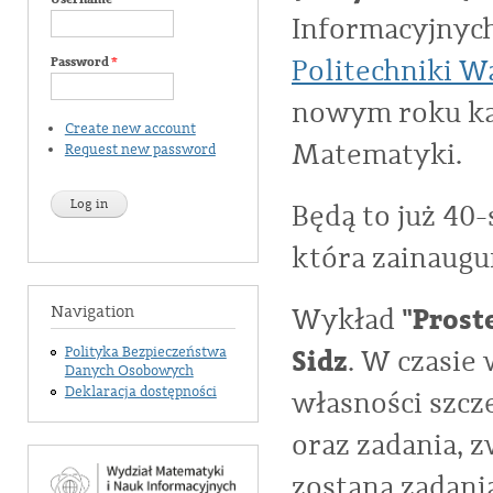
Informacyjnyc
Politechniki W
Password
*
nowym roku ka
Create new account
Matematyki.
Request new password
Będą to już 40
która zainaugu
"Prost
Wykład
Navigation
Sidz
Polityka Bezpieczeństwa
. W czasie
Danych Osobowych
Deklaracja dostępności
własności szcz
oraz zadania, 
zostaną zadani